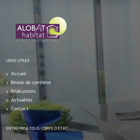
LIENS UTILES
Accueil
Résine de synthèse
Réalisations
Actualités
Contact
ENTREPRISE TOUS CORPS D’ÉTAT