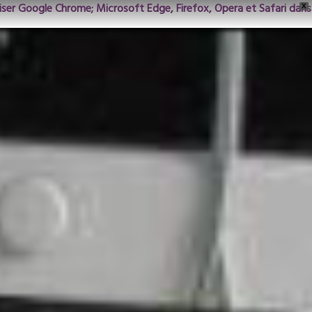
iliser Google Chrome; Microsoft Edge, Firefox, Opera et Safari dans
X