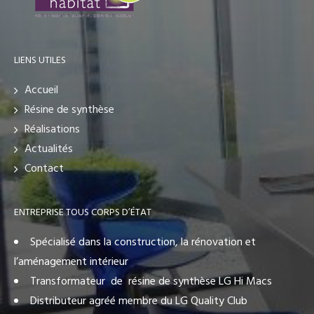
LIENS UTILES
Accueil
Résine de synthèse
Réalisations
Actualités
Contact
ENTREPRISE TOUS CORPS D’ÉTAT
Spécialisé dans la construction, la rénovation et
l’aménagement intérieur
Transformateur de résine de synthèse LG Hi Macs
Distributeur agréé membre du LG Quality Club