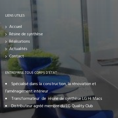
LIENS UTILES
Accueil
Résine de synthèse
Réalisations
Actualités
Contact
ENTREPRISE TOUS CORPS D’ÉTAT
Spécialisé dans la construction, la rénovation et
l’aménagement intérieur
Transformateur de résine de synthèse LG Hi Macs
Distributeur agréé membre du LG Quality Club