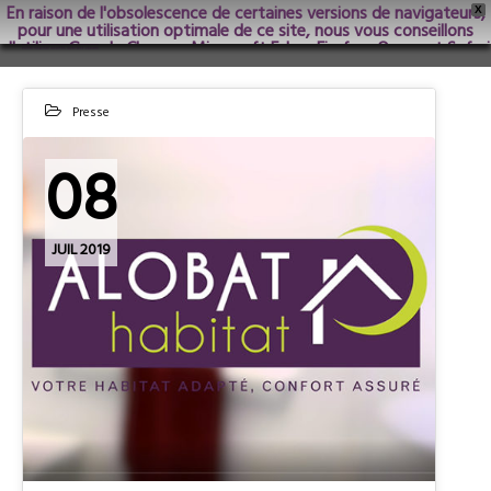
En raison de l'obsolescence de certaines versions de navigateurs,
X
pour une utilisation optimale de ce site, nous vous conseillons
d'utiliser Google Chrome; Microsoft Edge, Firefox, Opera et Safari
dans les versions les plus récentes.
Presse
08
JUIL 2019