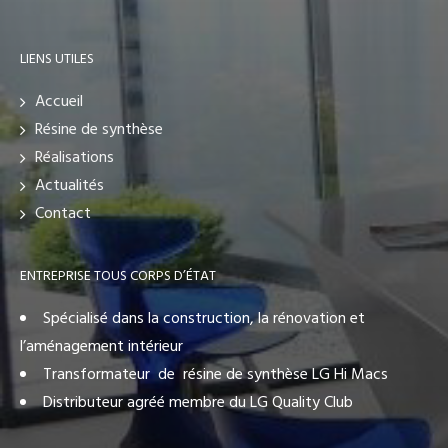
LIENS UTILES
Accueil
Résine de synthèse
Réalisations
Actualités
Contact
ENTREPRISE TOUS CORPS D’ÉTAT
Spécialisé dans la construction, la rénovation et
l’aménagement intérieur
Transformateur de résine de synthèse LG Hi Macs
Distributeur agréé membre du LG Quality Club