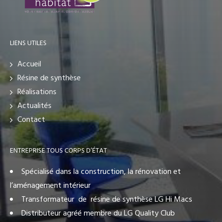
LIENS UTILES
Accueil
Résine de synthèse
Réalisations
Actualités
Contact
ENTREPRISE TOUS CORPS D’ÉTAT
Spécialisé dans la construction, la rénovation et
l’aménagement intérieur
Transformateur de résine de synthèse LG Hi Macs
Distributeur agréé membre du LG Quality Club