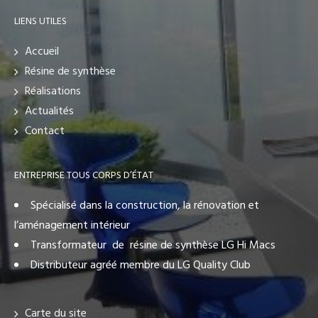
LIENS UTILES
Accueil
Résine de synthèse
Réalisations
Actualités
Contact
ENTREPRISE TOUS CORPS D’ÉTAT
Spécialisé dans la construction, la rénovation et
l’aménagement intérieur
Transformateur de résine de synthèse LG Hi Macs
Distributeur agréé membre du LG Quality Club
Carte du site