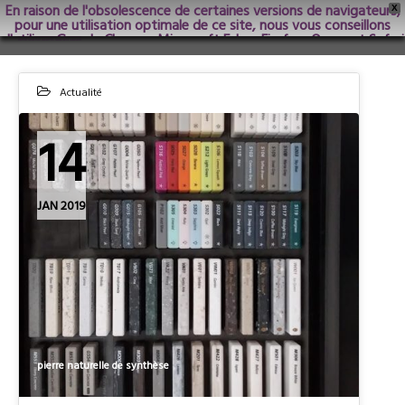
En raison de l'obsolescence de certaines versions de navigateurs,
X
pour une utilisation optimale de ce site, nous vous conseillons
d'utiliser Google Chrome; Microsoft Edge, Firefox, Opera et Safari
dans les versions les plus récentes.
Actualité
14
JAN 2019
pierre naturelle de synthèse