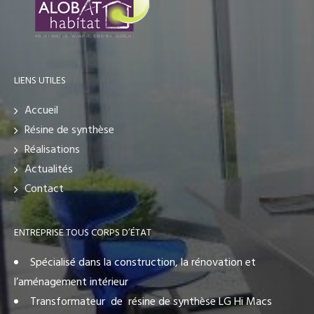
LIENS UTILES
Accueil
Résine de synthèse
Réalisations
Actualités
Contact
ENTREPRISE TOUS CORPS D’ÉTAT
Spécialisé dans la construction, la rénovation et
l’aménagement intérieur
Transformateur de résine de synthèse LG Hi Macs