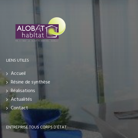
LIENS UTILES
Accueil
Résine de synthèse
Réalisations
Actualités
Contact
ENTREPRISE TOUS CORPS D’ÉTAT