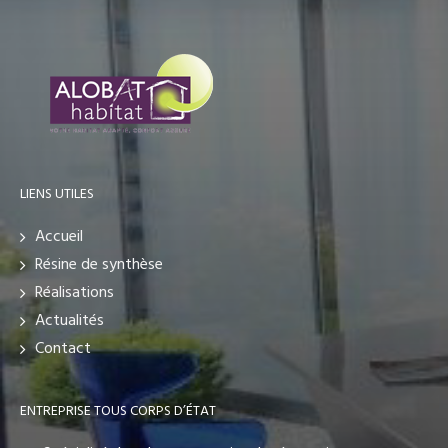
LIENS UTILES
Accueil
Résine de synthèse
Réalisations
Actualités
Contact
ENTREPRISE TOUS CORPS D’ÉTAT