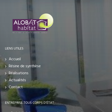
LIENS UTILES
Accueil
Résine de synthèse
Réalisations
Actualités
Contact
ENTREPRISE TOUS CORPS D’ÉTAT