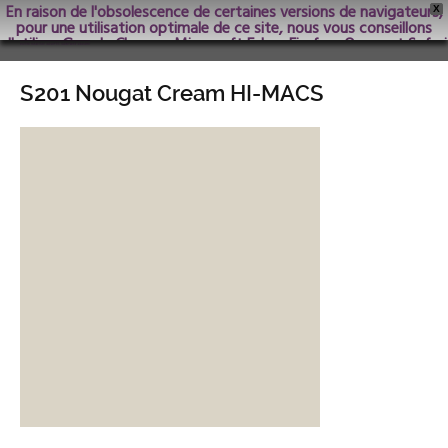
En raison de l'obsolescence de certaines versions de navigateurs,
X
pour une utilisation optimale de ce site, nous vous conseillons
d'utiliser Google Chrome; Microsoft Edge, Firefox, Opera et Safari
dans les versions les plus récentes.
S201 Nougat Cream HI-MACS