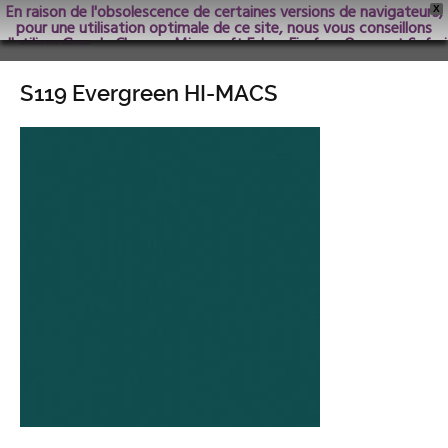
En raison de l'obsolescence de certaines versions de navigateurs,
X
pour une utilisation optimale de ce site, nous vous conseillons
d'utiliser Google Chrome; Microsoft Edge, Firefox, Opera et Safari
dans les versions les plus récentes.
S119 Evergreen HI-MACS