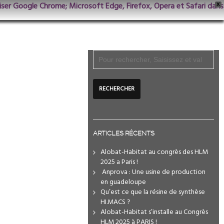
iliser Google Chrome; Microsoft Edge, Firefox, Opera et Safari dans
X
ARTICLES RÉCENTS
Alobat-Habitat au congrès des HLM
2025 a Paris !
️ Anprova : Une usine de production
en guadeloupe
Qu’est ce que la résine de synthèse
HI.MACS ?
Alobat-Habitat s’installe au Congrès
HLM 2025 à PARIS !