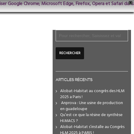
iliser Google Chrome; Microsoft Edge, Firefox, Opera et Safari dans
X
ARTICLES RÉCENTS
Alobat-Habitat au congrès des HLM
2025 a Paris !
️ Anprova : Une usine de production
en guadeloupe
Qu’est ce que la résine de synthèse
HI.MACS ?
Alobat-Habitat s’installe au Congrès
HLM 2025 à PARIS !