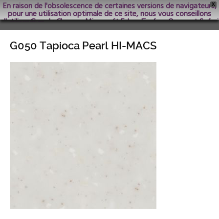
En raison de l'obsolescence de certaines versions de navigateurs,
X
pour une utilisation optimale de ce site, nous vous conseillons
d'utiliser Google Chrome; Microsoft Edge, Firefox, Opera et Safari
dans les versions les plus récentes.
G050 Tapioca Pearl HI-MACS