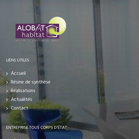
LIENS UTILES
Accueil
Résine de synthèse
Réalisations
Actualités
Contact
ENTREPRISE TOUS CORPS D’ÉTAT