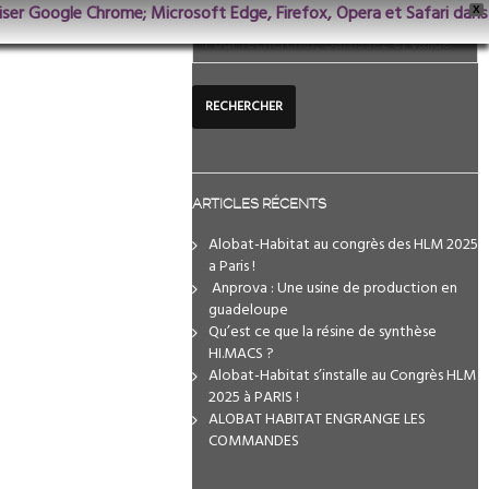
iliser Google Chrome; Microsoft Edge, Firefox, Opera et Safari dans
X
ARTICLES RÉCENTS
Alobat-Habitat au congrès des HLM 2025
a Paris !
️ Anprova : Une usine de production en
guadeloupe
Qu’est ce que la résine de synthèse
HI.MACS ?
Alobat-Habitat s’installe au Congrès HLM
2025 à PARIS !
ALOBAT HABITAT ENGRANGE LES
COMMANDES