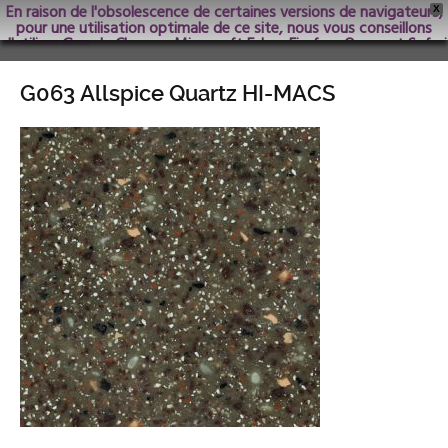
En raison de l'obsolescence de certaines versions de navigateurs,
X
pour une utilisation optimale de ce site, nous vous conseillons
d'utiliser Google Chrome; Microsoft Edge, Firefox, Opera et Safari
dans les versions les plus récentes.
G063 Allspice Quartz HI-MACS