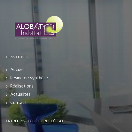
LIENS UTILES
Accueil
Résine de synthèse
Réalisations
Actualités
Contact
ENTREPRISE TOUS CORPS D’ÉTAT