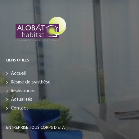
LIENS UTILES
Accueil
Résine de synthèse
Réalisations
Actualités
Contact
ENTREPRISE TOUS CORPS D’ÉTAT