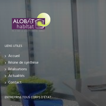
LIENS UTILES
Accueil
Résine de synthèse
Réalisations
Actualités
Contact
ENTREPRISE TOUS CORPS D’ÉTAT