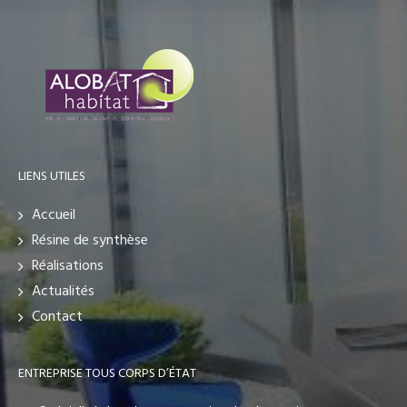
LIENS UTILES
Accueil
Résine de synthèse
Réalisations
Actualités
Contact
ENTREPRISE TOUS CORPS D’ÉTAT