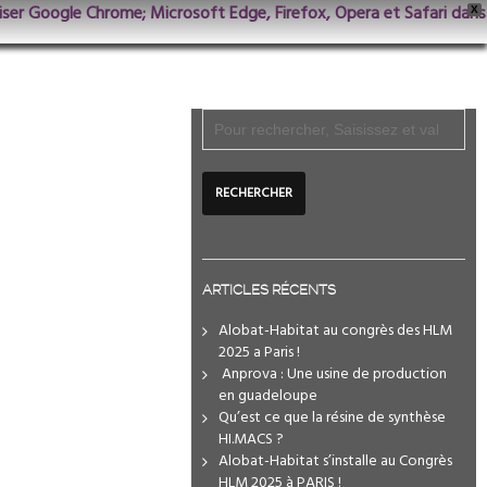
iliser Google Chrome; Microsoft Edge, Firefox, Opera et Safari dans
X
ARTICLES RÉCENTS
Alobat-Habitat au congrès des HLM
2025 a Paris !
️ Anprova : Une usine de production
en guadeloupe
Qu’est ce que la résine de synthèse
HI.MACS ?
Alobat-Habitat s’installe au Congrès
HLM 2025 à PARIS !