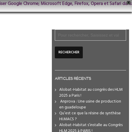
iliser Google Chrome; Microsoft Edge, Firefox, Opera et Safari dans
X
ARTICLES RÉCENTS
Alobat-Habitat au congrès des HLM
2025 a Paris !
️ Anprova : Une usine de production
en guadeloupe
Qu’est ce que la résine de synthèse
HI.MACS ?
Alobat-Habitat s’installe au Congrès
HLM 2025 à PARIS !