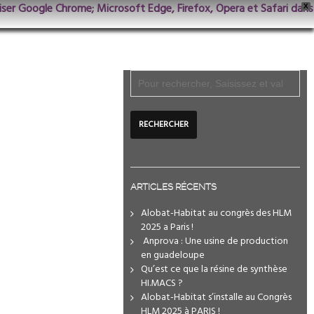
iliser Google Chrome; Microsoft Edge, Firefox, Opera et Safari dans
X
ARTICLES RÉCENTS
Alobat-Habitat au congrès des HLM
2025 a Paris !
️ Anprova : Une usine de production
en guadeloupe
Qu’est ce que la résine de synthèse
HI.MACS ?
Alobat-Habitat s’installe au Congrès
HLM 2025 à PARIS !