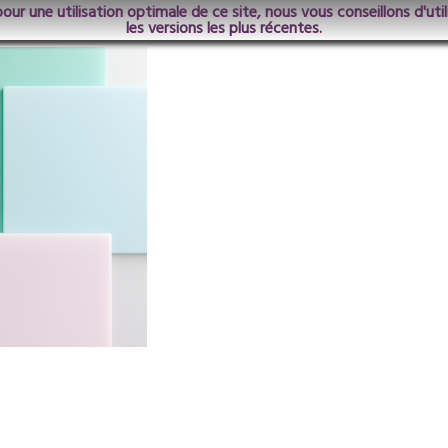
pour une utilisation optimale de ce site, nous vous conseillons d'ut
 gamme Lucent 4k
les versions les plus récentes.