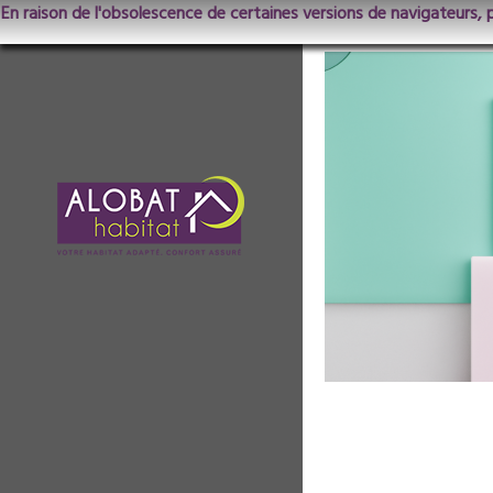
En raison de l'obsolescence de certaines versions de navigateurs, 
banniere pour