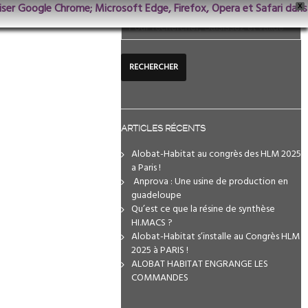
iliser Google Chrome; Microsoft Edge, Firefox, Opera et Safari dans
X
ARTICLES RÉCENTS
Alobat-Habitat au congrès des HLM 2025
a Paris !
️ Anprova : Une usine de production en
guadeloupe
Qu’est ce que la résine de synthèse
HI.MACS ?
Alobat-Habitat s’installe au Congrès HLM
2025 à PARIS !
ALOBAT HABITAT ENGRANGE LES
COMMANDES