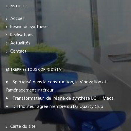
LIENS UTILES
Accueil
Résine de synthèse
Réalisations
Actualités
Contact
ENTREPRISE TOUS CORPS D’ÉTAT
Spécialisé dans la construction, la rénovation et
l’aménagement intérieur
Transformateur de résine de synthèse LG Hi Macs
Distributeur agréé membre du LG Quality Club
Carte du site