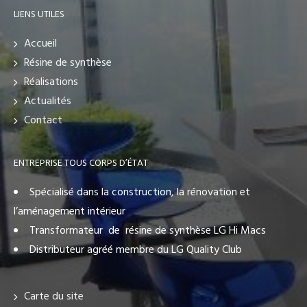
LIENS UTILES
Accueil
Résine de synthèse
Réalisations
Actualités
Contact
ENTREPRISE TOUS CORPS D’ÉTAT
Spécialisé dans la construction, la rénovation et
l’aménagement intérieur
Transformateur de résine de synthèse LG Hi Macs
Distributeur agréé membre du LG Quality Club
Carte du site