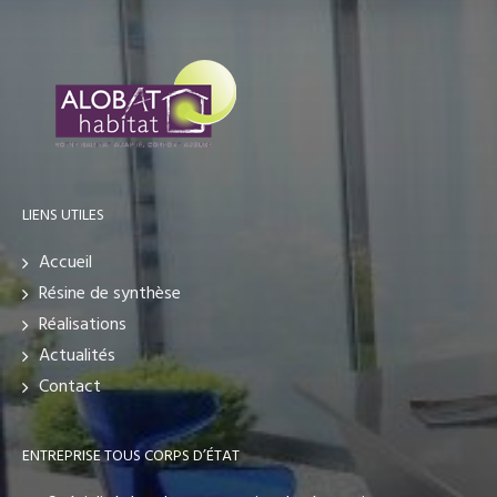
LIENS UTILES
Accueil
Résine de synthèse
Réalisations
Actualités
Contact
ENTREPRISE TOUS CORPS D’ÉTAT