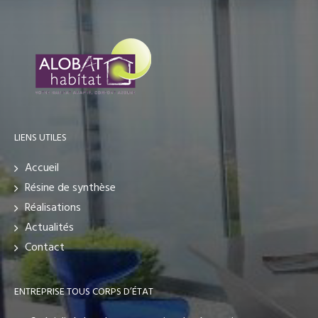
LIENS UTILES
Accueil
Résine de synthèse
Réalisations
Actualités
Contact
ENTREPRISE TOUS CORPS D’ÉTAT