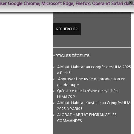
iliser Google Chrome; Microsoft Edge, Firefox, Opera et Safari dans
X
ARTICLES RÉCENTS
Alobat-Habitat au congrès des HLM 2025
a Paris !
️ Anprova : Une usine de production en
guadeloupe
Qu’est ce que la résine de synthèse
HI.MACS ?
Alobat-Habitat s’installe au Congrès HLM
2025 à PARIS !
ALOBAT HABITAT ENGRANGE LES
COMMANDES