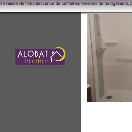
En raison de l'obsolescence de certaines versions de navigateurs, 
20181105_1148