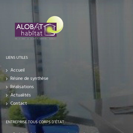
LIENS UTILES
Accueil
Résine de synthèse
Réalisations
Actualités
Contact
ENTREPRISE TOUS CORPS D’ÉTAT