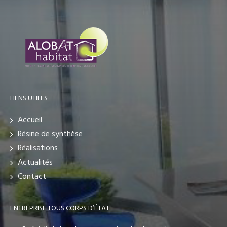
LIENS UTILES
Accueil
Résine de synthèse
Réalisations
Actualités
Contact
ENTREPRISE TOUS CORPS D’ÉTAT