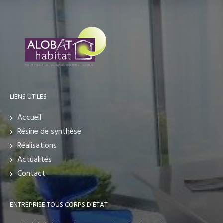
LIENS UTILES
Accueil
Résine de synthèse
Réalisations
Actualités
Contact
ENTREPRISE TOUS CORPS D’ÉTAT