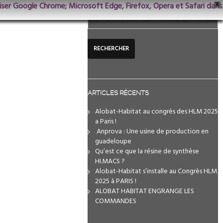
iliser Google Chrome; Microsoft Edge, Firefox, Opera et Safari dans
X
ARTICLES RÉCENTS
Alobat-Habitat au congrès des HLM 2025
a Paris !
️ Anprova : Une usine de production en
guadeloupe
Qu’est ce que la résine de synthèse
HI.MACS ?
Alobat-Habitat s’installe au Congrès HLM
2025 à PARIS !
ALOBAT HABITAT ENGRANGE LES
COMMANDES