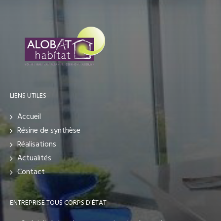
LIENS UTILES
Accueil
Résine de synthèse
Réalisations
Actualités
Contact
ENTREPRISE TOUS CORPS D’ÉTAT