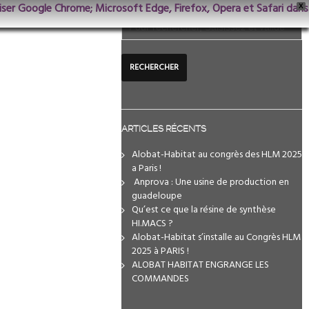
iliser Google Chrome; Microsoft Edge, Firefox, Opera et Safari dans
X
ARTICLES RÉCENTS
Alobat-Habitat au congrès des HLM 2025
a Paris !
️ Anprova : Une usine de production en
guadeloupe
Qu’est ce que la résine de synthèse
HI.MACS ?
Alobat-Habitat s’installe au Congrès HLM
2025 à PARIS !
ALOBAT HABITAT ENGRANGE LES
COMMANDES