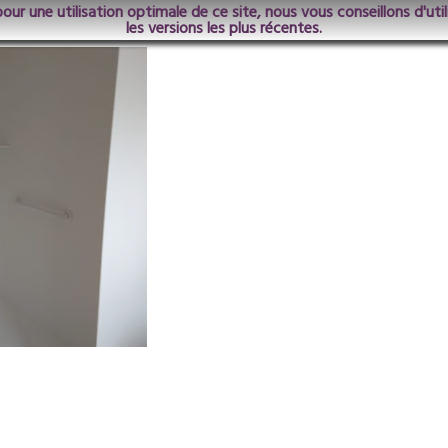
pour une utilisation optimale de ce site, nous vous conseillons d'ut
-Apres1
les versions les plus récentes.