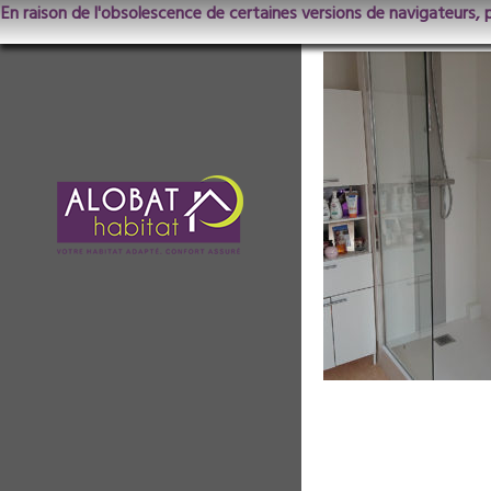
En raison de l'obsolescence de certaines versions de navigateurs, 
EspaceHabitat