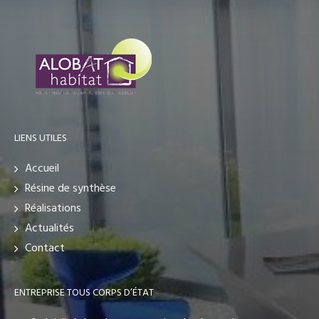
LIENS UTILES
Accueil
Résine de synthèse
Réalisations
Actualités
Contact
ENTREPRISE TOUS CORPS D’ÉTAT