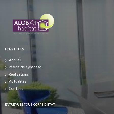
LIENS UTILES
Accueil
Résine de synthèse
Réalisations
Actualités
Contact
ENTREPRISE TOUS CORPS D’ÉTAT