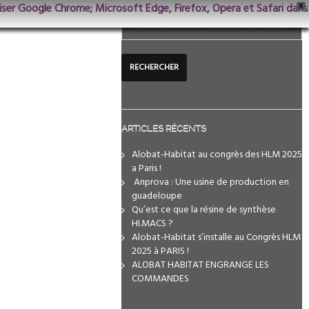
iliser Google Chrome; Microsoft Edge, Firefox, Opera et Safari dans
X
ARTICLES RÉCENTS
Alobat-Habitat au congrès des HLM 2025
a Paris !
️ Anprova : Une usine de production en
guadeloupe
Qu’est ce que la résine de synthèse
HI.MACS ?
Alobat-Habitat s’installe au Congrès HLM
2025 à PARIS !
ALOBAT HABITAT ENGRANGE LES
COMMANDES