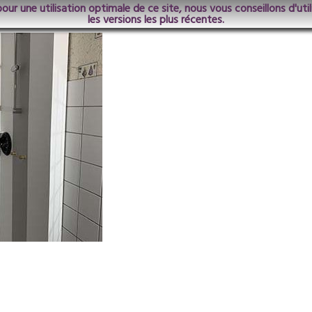
pour une utilisation optimale de ce site, nous vous conseillons d'ut
lle17
les versions les plus récentes.