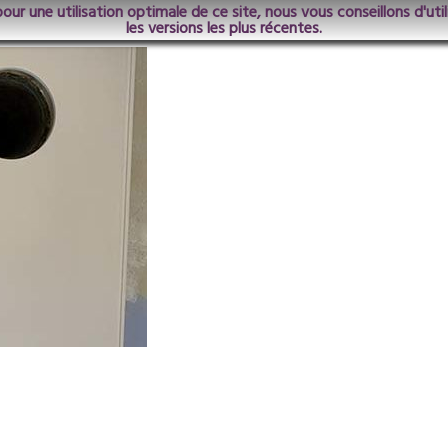
pour une utilisation optimale de ce site, nous vous conseillons d'ut
lle13
les versions les plus récentes.