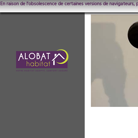
En raison de l'obsolescence de certaines versions de navigateurs, 
ChantierLunevi