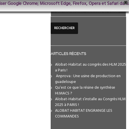
iliser Google Chrome; Microsoft Edge, Firefox, Opera et Safari dans
X
ARTICLES RÉCENTS
Alobat-Habitat au congrès des HLM 2025
a Paris !
️ Anprova : Une usine de production en
guadeloupe
Qu’est ce que la résine de synthèse
HI.MACS ?
Alobat-Habitat s’installe au Congrès HLM
2025 à PARIS !
ALOBAT HABITAT ENGRANGE LES
COMMANDES