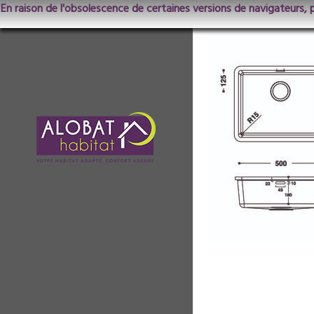
En raison de l'obsolescence de certaines versions de navigateurs, 
CS 504-2