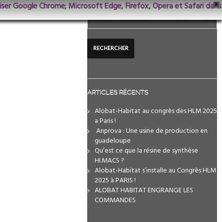
iliser Google Chrome; Microsoft Edge, Firefox, Opera et Safari dans
X
ARTICLES RÉCENTS
Alobat-Habitat au congrès des HLM 2025
a Paris !
️ Anprova : Une usine de production en
guadeloupe
Qu’est ce que la résine de synthèse
HI.MACS ?
Alobat-Habitat s’installe au Congrès HLM
2025 à PARIS !
ALOBAT HABITAT ENGRANGE LES
COMMANDES