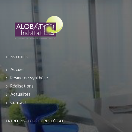
LIENS UTILES
Accueil
Résine de synthèse
Réalisations
Actualités
Contact
ENTREPRISE TOUS CORPS D’ÉTAT