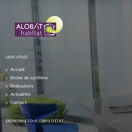
LIENS UTILES
Accueil
Résine de synthèse
Réalisations
Actualités
Contact
ENTREPRISE TOUS CORPS D’ÉTAT