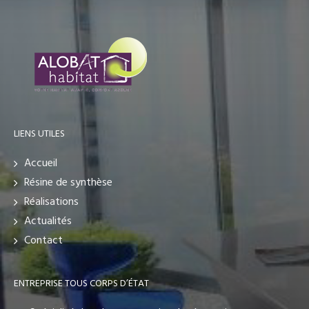
LIENS UTILES
Accueil
Résine de synthèse
Réalisations
Actualités
Contact
ENTREPRISE TOUS CORPS D’ÉTAT