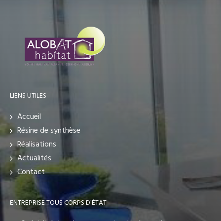
LIENS UTILES
Accueil
Résine de synthèse
Réalisations
Actualités
Contact
ENTREPRISE TOUS CORPS D’ÉTAT