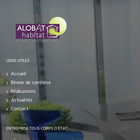
LIENS UTILES
Accueil
Résine de synthèse
Réalisations
Actualités
Contact
ENTREPRISE TOUS CORPS D’ÉTAT