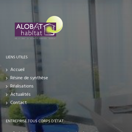
LIENS UTILES
Accueil
Résine de synthèse
Réalisations
Actualités
Contact
ENTREPRISE TOUS CORPS D’ÉTAT