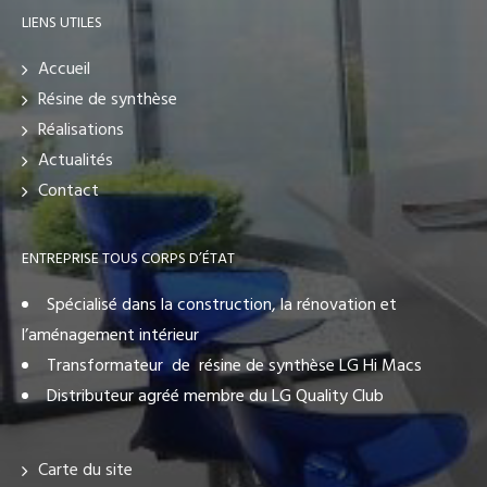
LIENS UTILES
Accueil
Résine de synthèse
Réalisations
Actualités
Contact
ENTREPRISE TOUS CORPS D’ÉTAT
Spécialisé dans la construction, la rénovation et
l’aménagement intérieur
Transformateur de résine de synthèse LG Hi Macs
Distributeur agréé membre du LG Quality Club
Carte du site